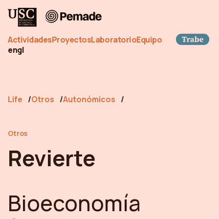
Pemade
Tra
Actividades
Proyectos
Laboratorio
Equipo
en
gl
Life
Otros
Autonómicos
Otros
Revierte
Bioeconomía