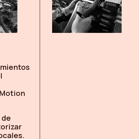
o
amientos
l
 Motion
 de
orizar
ocales.