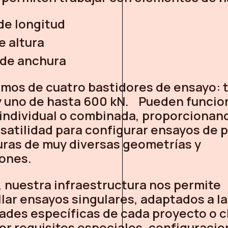
de longitud
e altura
 de anchura
mos de cuatro bastidores de ensayo: t
y uno de hasta 600 kN. Pueden funcio
individual o combinada, proporcionan
satilidad para configurar ensayos de p
uras de muy diversas geometrías y
ones.
 nuestra infraestructura nos permite
lar ensayos singulares, adaptados a l
ades específicas de cada proyecto o c
or requisitos especiales, configuraci