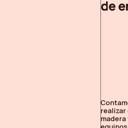
de e
Contamo
realiza
madera 
equipos