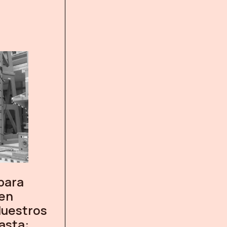
para
 en
Nuestros
asta: