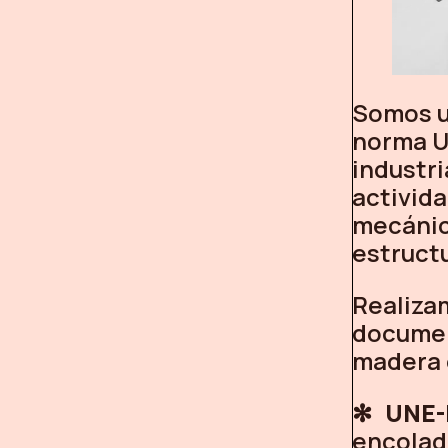
Somos u
norma U
industr
activida
mecánic
estructu
Realiza
documen
madera e
UNE-
encolad