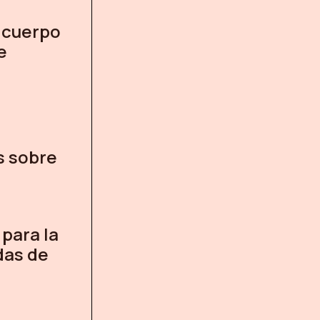
 cuerpo
e
s sobre
,
para la
das de