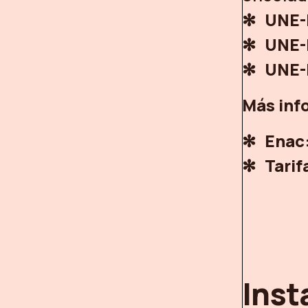
UNE-
UNE-
UNE-
Más inf
Enac
Tarif
Inst