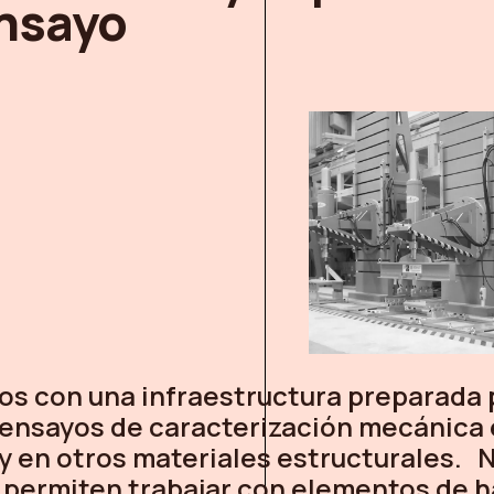
nsayo
s con una infraestructura preparada 
r ensayos de caracterización mecánica
y en otros materiales estructurales. 
 permiten trabajar con elementos de h