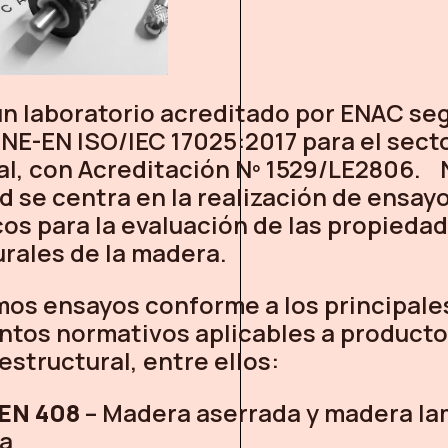
n laboratorio acreditado por ENAC seg
NE-EN ISO/IEC 17025:2017 para el sect
ial, con Acreditación Nº 1529/LE2806.
d se centra en la realización de ensay
os para la evaluación de las propieda
rales de la madera.
mos ensayos conforme a los principale
tos normativos aplicables a producto
structural, entre ellos:
EN 408
– Madera aserrada y madera l
a