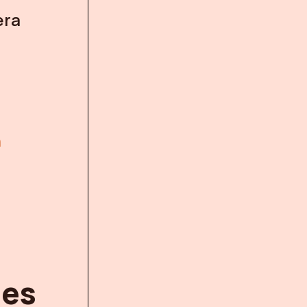
era
n
des