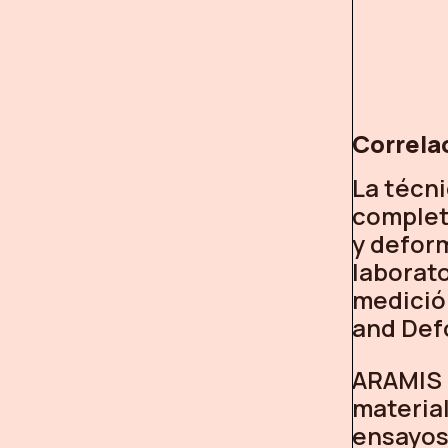
Correla
La técn
complet
y deform
laborat
medició
and Def
ARAMIS 
materia
ensayos 