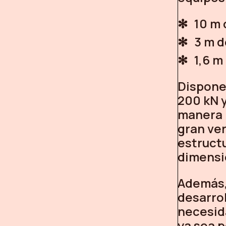
10 m 
3 m d
1,6 m
Dispone
200 kN 
manera 
gran ver
estruct
dimensi
Además,
desarrol
necesid
ya sea p