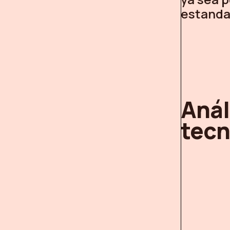
estanda
Anál
tecn