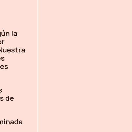
ún la
or
 Nuestra
os
des
s
s de
aminada