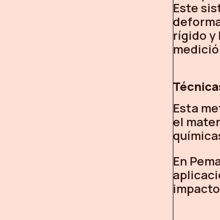
Este sis
deforma
rígido y
medició
Técnica
Esta met
el mater
química
En Pema
aplicaci
impacto 