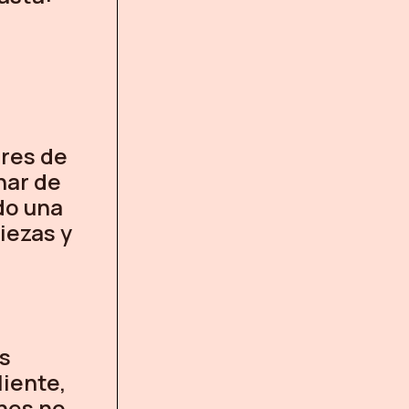
res de
nar de
do una
iezas y
as
liente,
ones no