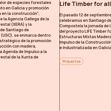
Life Timber for all
lor de especies forestales
to en Galicia y promoción
 en la construcción“,
El pasado 12 de septiembr
e la Agencia Gallega de la
celebramos en Santiago d
restal (XERA) y la
Compostela la jornada de
 de Santiago de
del proyecto LIFE Timber for
(USC), se enmarca dentro
Estructuras Mixtas Mader
stratégico de la promoción
Impulso de la Construcció
rucción con madera,
e Industrializada en Galicia
la Agenda de Impulso a la
restal de la Xunta de
Proyectos