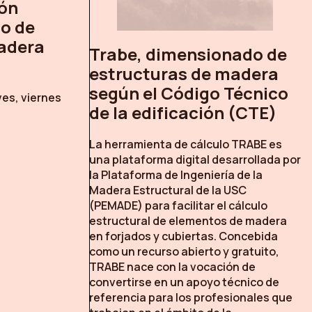
ón
lo de
adera
Trabe, dimensionado de
estructuras de madera
según el Código Técnico
ves, viernes
de la edificación (CTE)
La herramienta de cálculo TRABE es
una plataforma digital desarrollada por
la Plataforma de Ingeniería de la
Madera Estructural de la USC
(PEMADE) para facilitar el cálculo
estructural de elementos de madera
en forjados y cubiertas. Concebida
como un recurso abierto y gratuito,
TRABE nace con la vocación de
convertirse en un apoyo técnico de
referencia para los profesionales que