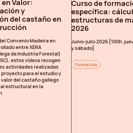
 en Valor:
Curso de formaci
ación y
específica: cálcu
ión del castaño en
estructuras de m
trucción
2026
 del Convenio
Madeira en
Junio-julio 2026 [100h. jue
rollado entre XERA
y sábado]
ega da Industria Forestal)
SC), estos vídeos recogen
Formación
les actividades realizadas
l proyecto para el estudio y
 valor del castaño gallego
l estructural en la
n.