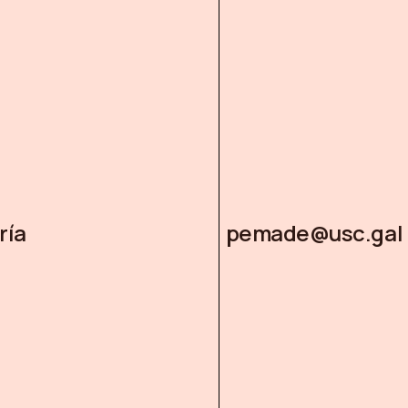
ría
pemade@usc.gal