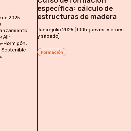
específica: cálculo de
estructuras de madera
e de 2025
e
Junio-julio 2025 [100h. jueves, viernes
 lanzamiento
y sábado]
 All:
a–Hormigón:
n Sostenible
Formación
.