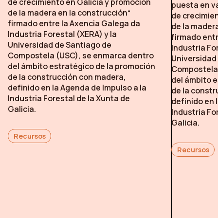
de crecimiento en Galicia y promoción
puesta en va
de la madera en la construcción“
de crecimien
firmado entre la Axencia Galega da
de la madera
Industria Forestal (XERA) y la
firmado entr
Universidad de Santiago de
Industria Fo
Compostela (USC), se enmarca dentro
Universidad
del ámbito estratégico de la promoción
Compostela 
de la construcción con madera,
del ámbito e
definido en la Agenda de Impulso a la
de la const
Industria Forestal de la Xunta de
definido en 
Galicia.
Industria Fo
Galicia.
Recursos
Recursos