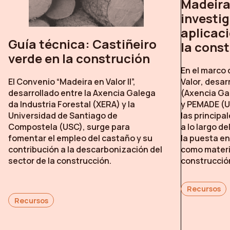
Madeira
investig
aplicac
Guía técnica: Castiñeiro
la cons
verde en la construción
En el marco
Valor
, desar
El Convenio “Madeira en Valor II”,
(Axencia Gal
desarrollado entre la Axencia Galega
y PEMADE (U
da Industria Forestal (XERA) y la
las principa
Universidad de Santiago de
a lo largo de
Compostela (USC), surge para
la puesta en
fomentar el empleo del castaño y su
como materia
contribución a la descarbonización del
construcció
sector de la construcción.
Recursos
Recursos