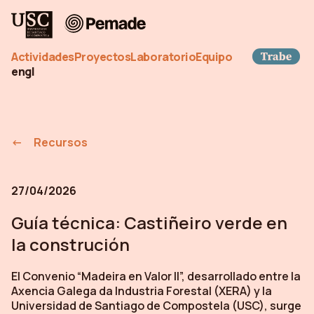
Pemade
Tra
Actividades
Proyectos
Laboratorio
Equipo
en
gl
Recursos
27/04/2026
Guía técnica: Castiñeiro verde en
la construción
El Convenio “Madeira en Valor II”, desarrollado entre la
Axencia Galega da Industria Forestal (XERA) y la
Universidad de Santiago de Compostela (USC), surge