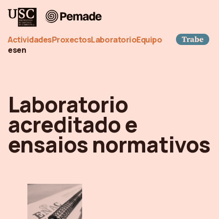
Pemade
Tra
Actividades
Proxectos
Laboratorio
Equipo
es
en
Laboratorio
acreditado e
ensaios normativos