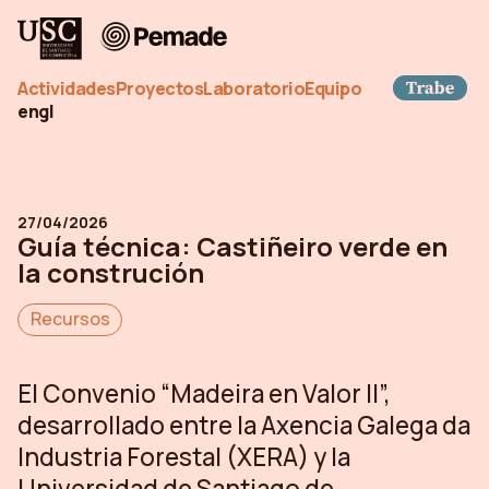
Pemade
Tra
Actividades
Proyectos
Laboratorio
Equipo
en
gl
27/04/2026
Guía técnica: Castiñeiro verde en
la construción
Recursos
El Convenio “Madeira en Valor II”,
desarrollado entre la Axencia Galega da
Industria Forestal (XERA) y la
Universidad de Santiago de