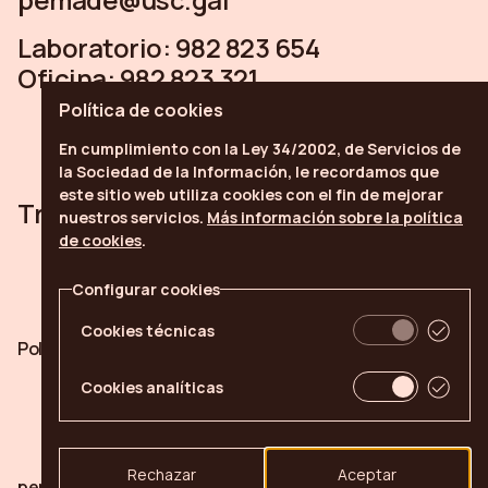
Laboratorio:
982 823 654
Oficina:
982 823 321
Política de
cookies
En cumplimiento con la Ley 34/2002, de Servicios de
la Sociedad de la Información, le recordamos que
este sitio web utiliza
cookies
con el fin de mejorar
Trabe
Linkedin
Youtube
nuestros servicios.
Más información sobre la política
de cookies
.
Configurar cookies
Cookies técnicas
Política de cookies
Configurar cookies
Cookies analíticas
Rechazar
Aceptar
pemade.com © 2026