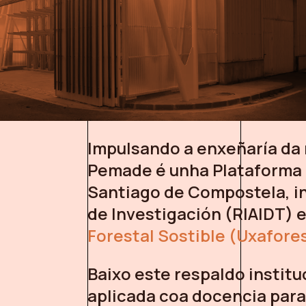
Impulsando a enxeñaría da 
Pemade é unha Plataforma 
Santiago de Compostela, in
de Investigación (RIAIDT) 
Forestal Sostible (Uxafore
Baixo este respaldo institu
aplicada coa docencia para