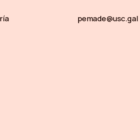
ría
pemade@usc.gal