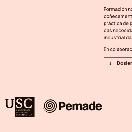
Formación no
coñecemento 
práctica de 
das necesid
industrial da
En colaborac
Dosier