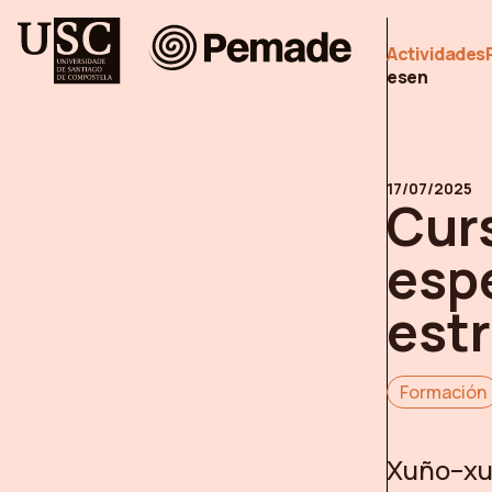
Pemade
Actividades
es
en
17/07/2025
Cur
espe
est
Formación
Xuño–xul