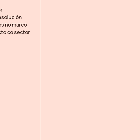
or
esolución
cos no marco
to co sector