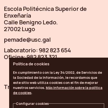
Escola Politécnica Superior de
Enxeñaría
Calle Benigno Ledo.
27002 Lugo
pemade@usc.gal
Laboratorio:
982 823 654
Oficina:
982 823 321
Política de
cookies
En cumplimiento con la Ley 34/2002, de Servicios de
la Sociedad de la Información, le recordamos que
este sitio web utiliza
cookies
con el fin de mejorar
Trabe
Linkedin
Youtube
nuestros servicios.
Más información sobre la política
de cookies
.
Configurar cookies